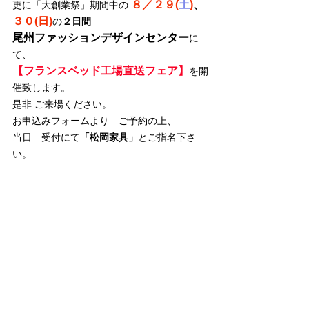
８／２９(
土
)
、
更に「大創業祭」期間中の 
３０(日)
の
２日間
尾州ファッションデザインセンター
に
て、
【フランスベッド工場直送フェア】
を開
催致します。
是非 ご来場ください。
お申込みフォームより　ご予約の上、　
当日　受付にて
「松岡家具」
とご指名下さ
い。